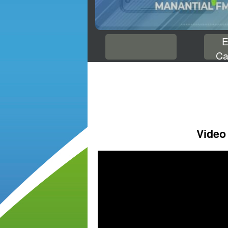
E
Ca
Video