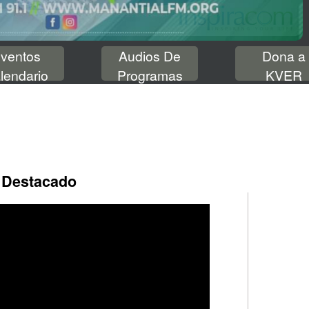
ventos
Audios De
Dona a
lendario
Programas
KVER
 Destacado